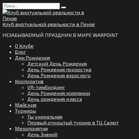
Перейти
Search
к
for:
содержанию
Клуб виртуальной реальности в Пензе
НЕЗАБЫВАЕМЫЙ ПРАЗДНИК В МИРЕ WARPOINT
О Клубе
Блог
Дни Рождения
Детский День Рождения
День Рождения подростка
День Рождения взрослого
Корпоратив
VR-тимбилдинг
День Рождения компании
День рождения класса
Майские
Турниры
Ты уникальная
Первый открытый турнир в ТЦ Салют
Мероприятия
День Знаний