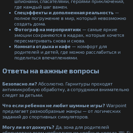
шпионами, спасателями, героями приключений,
где каждый шаг важен.
Спецэффекты и дополненная реальность
—
полное погружение в мир, который невозможно
создать дома.
Фотограф на мероприятиях
— самые яркие
эмоции сохраняются в кадрах, которые хочется
пересматривать снова и снова.
Комната отдыха и кафе
— комфорт для
родителей и детей, где можно расслабиться и
поделиться впечатлениями.
Ответы на важные вопросы
Безопасно ли?
Абсолютно. Гарнитуры проходят
антимикробную обработку, а сотрудники внимательно
следят за детьми.
Что если ребенок не любит шумные игры?
Warpoint
предлагает разнообразные жанры — от логических
заданий до спортивных симуляторов.
Могу ли я отдохнуть?
Да, зона для родителей
оборудована всем необходимым: удобные кресла, Wi-Fi