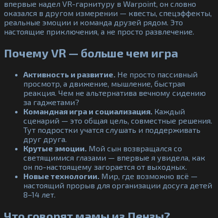
впервые надел VR-гарнитуру в Warpoint, он словно
оказался в другом измерении — квесты, спецэффекты,
реальные эмоции и команда друзей рядом. Это
настоящие приключения, а не просто развлечение.
Почему VR — больше чем игра
Активность и развитие.
Не просто пассивный
просмотр, а движение, мышление, быстрая
реакция. Чем не альтернатива вечному сидению
за гаджетами?
Командная игра и социализация.
Каждый
сценарий — это общая цель, совместные решения.
Тут подростки учатся слушать и поддерживать
друг друга.
Крутые эмоции.
Мой сын возвращался со
светящимися глазами — впервые я увидела, как
он по-настоящему загорается от выходных.
Новые технологии.
Мир, где возможно всё —
настоящий прорыв для организации досуга детей
8–14 лет.
Что говорят мамы из Пензы?