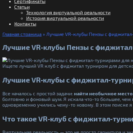
Сертификаты
Статьи
Технология виртуальной реальности
История виртуальной реальности
Контакты
Главная страница
»
Лучшие VR-клубы Пензы с фиджитал-
Лучшие VR-клубы Пензы с фиджитал-
Ищете лучший VR клуб с фиджитал турниром для детско
Лучшие VR‑клубы с фиджитал‑турнир
Все началось с простой задачи:
найти необычное место
болтовню и фоновый шум. Я искала что-то большее, чем 
одновременно учились чему-то новому. В этом поиске я
Что такое VR-клуб с фиджитал‑турн
Виртуальная реальность — это не просто гарнитура и эк