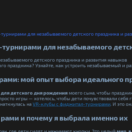
турнирами для незабываемого детского праздника и ра
турнирами для незабываемого детск
го праздника? Узнайте, как устроить незабываемый и р
ами: мой опыт выбора идеального пр
 для детского дня рождения
моего сына, чтобы праздник
просто игры — хотелось, чтобы дети почувствовали себя 
 наткнулась на
VR-клубы с фиджитал-турнирами
. И это о
ирами и почему я выбрала именно их
ран, где дети сидят и нажимают кнопки. Это целый
мир, 