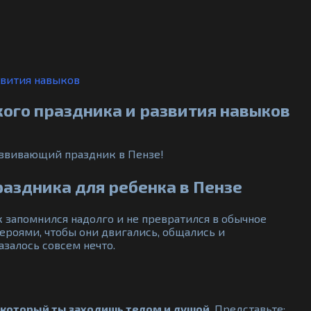
звития навыков
ого праздника и развития навыков
азвивающий праздник в Пензе!
аздника для ребенка в Пензе
 запомнился надолго и не превратился в обычное
героями, чтобы они двигались, общались и
казалось совсем нечто.
в который ты заходишь телом и душой
. Представьте: