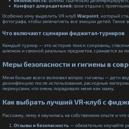
Безопасность:
шлемы тщательно дезинфицируются, 
Комфорт для родителей:
зона отдыха с приятным
Особенно хочу выделить VR клуб
Warpoint
, который ст
фотографа, чтобы запечатлеть все эмоции детей. Такое 
Что включают сценарии фиджитал‑турниров
Каждый турнир — это история: поиск сокровищ, спасени
шлемом и связкой реальных предметов, сражается за п
Меры безопасности и гигиены в сов
Меня больше всего волновал вопрос гигиены — дети вед
дезинфекцию после использования, расходные материал
перекусами, что очень порадовало меня как маму.
Как выбрать лучший VR‑клуб с фидж
Расскажу, чему я научилась на собственном опыте и что
Отзывы и безопасность
— обязательно изучайте р