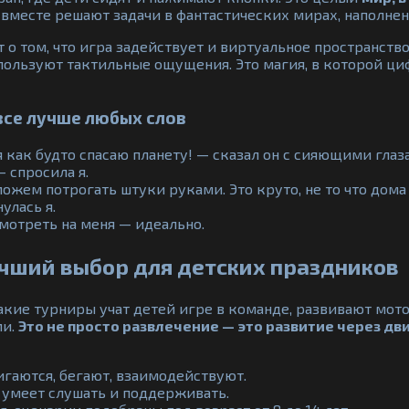
и вместе решают задачи в фантастических мирах, наполнен
т о том, что игра задействует и виртуальное пространст
пользуют тактильные ощущения. Это магия, в которой циф
все лучше любых слов
 я как будто спасаю планету! — сказал он с сияющими глаз
 спросила я.
ожем потрогать штуки руками. Это круто, не то что дома
улась я.
смотреть на меня — идеально.
чший выбор для детских праздников
акие турниры учат детей игре в команде, развивают мото
ми.
Это не просто развлечение — это развитие через д
вигаются, бегают, взаимодействуют.
 умеет слушать и поддерживать.