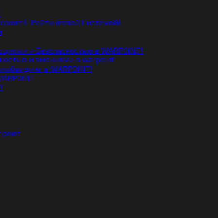
point С Рейтинговой Системой!
ностью и эмоциями в warpoint
 WARPOINT
point