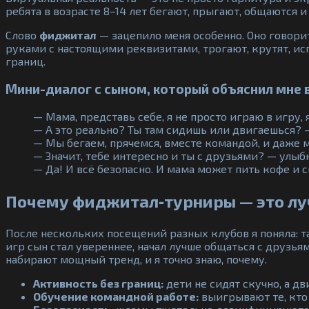
ребята в возрасте 8–14 лет бегают, прыгают, общаются 
Слово
фиджитал
— зацепило меня особенно. Оно говори
руками с настоящими реквизитами, трогают, крутят, ис
границ.
Мини-диалог с сыном, который объяснил мне 
— Мама, представь себе, я не просто играю в игру,
— А это реально? Ты там сидишь или двигаешься? —
— Мы бегаем, прячемся, вместе командой, и даже м
— Значит, тебе интересно и ты с друзьями? — улыбн
— Да! И всё безопасно. И мама может пить кофе и 
Почему фиджитал‑турниры — это лу
После нескольких посещений разных клубов я поняла: т
игр сын стал увереннее, начал лучше общаться с друзья
набирают мощный тренд, и я точно знаю, почему.
Активность без границ:
дети не сидят скучно, а д
Обучение командной работе:
выигрывают те, кто