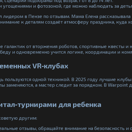
сценарии подобраны под возраст от 8 до 14 лет.
и угощениями и фотозоной, где можно наблюдать за деть
ал лидером в Пензе по отзывам. Мама Елена рассказывала 
внимание к деталям создаёт атмосферу праздника, куда х
е галактик от вторжения роботов, спортивные квесты и н
обеду и одновременно учится логике, координации и ко
ременных VR‑клубах
ь пользуются одной техникой. В 2025 году лучшие клубы
ы заменяются, а мастер следит за порядком. В Warpoint
итал‑турнирами для ребенка
 советую другим:
еальные отзывы, обращайте внимание на безопасность и 