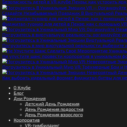
Безопасность детей в VR‑клубе Пензы: как устроить ярк
Создайте Незабываемый Праздник В Виртуальной Реаль
Фиджитал-турнир для детей в Пензе: как с помощью V
Погрузитесь в виртуальную реальность: организуйте у
Погрузитесь в мир виртуальной реальности: выберите 
Не упустите шанс провести корпоратив в уникальном ф
Погрузитесь в Уникальный Мир VR: Трёхмерные Бои и
Как выбрать идеальный формат фиджитал-битвы для не
О Клубе
Блог
Дни Рождения
Детский День Рождения
День Рождения подростка
День Рождения взрослого
Корпоратив
VR-тимбилдинг