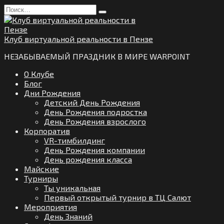
Перейти
Search
к
for:
содержанию
Клуб виртуальной реальности в Пензе
НЕЗАБЫВАЕМЫЙ ПРАЗДНИК В МИРЕ WARPOINT
О Клубе
Блог
Дни Рождения
Детский День Рождения
День Рождения подростка
День Рождения взрослого
Корпоратив
VR-тимбилдинг
День Рождения компании
День рождения класса
Майские
Турниры
Ты уникальная
Первый открытый турнир в ТЦ Салют
Мероприятия
День Знаний