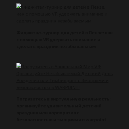
Фиджитал-турнир для детей в Пензе: как
с помощью VR удержать внимание и
сделать праздник незабываемым
Погрузитесь в виртуальную реальность:
организуйте удивительный детский
праздник или корпоратив с
безопасностью и эмоциями в warpoint