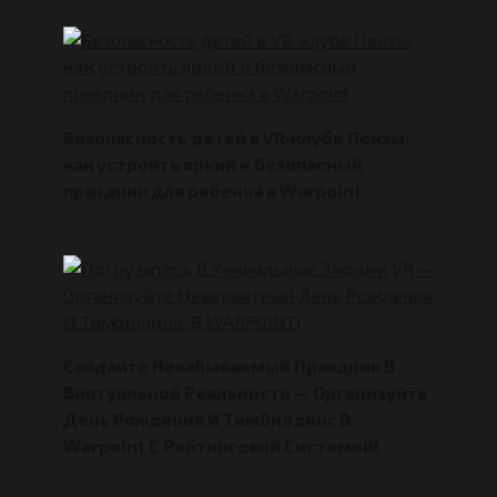
Безопасность детей в VR‑клубе Пензы:
как устроить яркий и безопасный
праздник для ребенка в Warpoint
Создайте Незабываемый Праздник В
Виртуальной Реальности — Организуйте
День Рождения И Тимбилдинг В
Warpoint С Рейтинговой Системой!