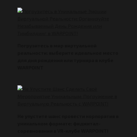
Погрузитесь в мир виртуальной
реальности: выберите идеальное место
для дня рождения или турнира в клубе
WARPOINT
Не упустите шанс провести корпоратив в
уникальном формате: фиджитал-
соревнования в VR-клубе WARPOINT!