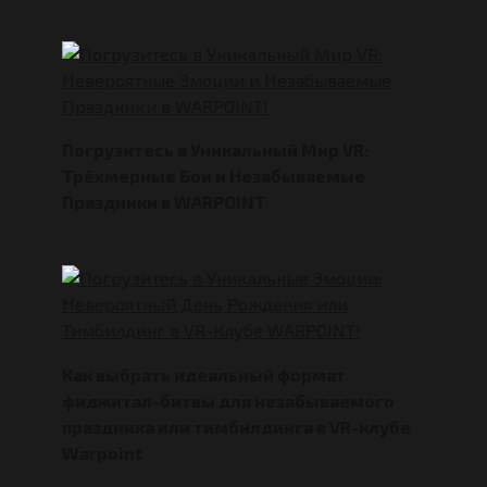
Погрузитесь в Уникальный Мир VR:
Трёхмерные Бои и Незабываемые
Праздники в WARPOINT
Как выбрать идеальный формат
фиджитал-битвы для незабываемого
праздника или тимбилдинга в VR-клубе
Warpoint