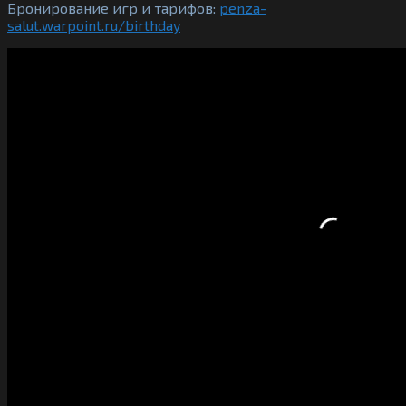
Бронирование игр и тарифов:
penza-
salut.warpoint.ru/birthday