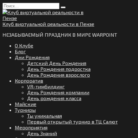
Перейти
Search
к
for:
содержанию
Клуб виртуальной реальности в Пензе
НЕЗАБЫВАЕМЫЙ ПРАЗДНИК В МИРЕ WARPOINT
О Клубе
Блог
Дни Рождения
Детский День Рождения
День Рождения подростка
День Рождения взрослого
Корпоратив
VR-тимбилдинг
День Рождения компании
День рождения класса
Майские
Турниры
Ты уникальная
Первый открытый турнир в ТЦ Салют
Мероприятия
День Знаний