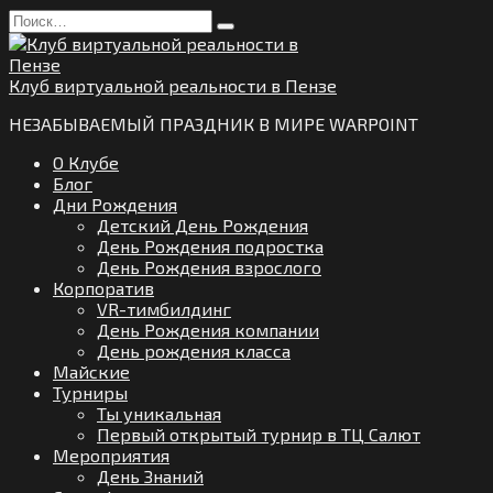
Перейти
Search
к
for:
содержанию
Клуб виртуальной реальности в Пензе
НЕЗАБЫВАЕМЫЙ ПРАЗДНИК В МИРЕ WARPOINT
О Клубе
Блог
Дни Рождения
Детский День Рождения
День Рождения подростка
День Рождения взрослого
Корпоратив
VR-тимбилдинг
День Рождения компании
День рождения класса
Майские
Турниры
Ты уникальная
Первый открытый турнир в ТЦ Салют
Мероприятия
День Знаний